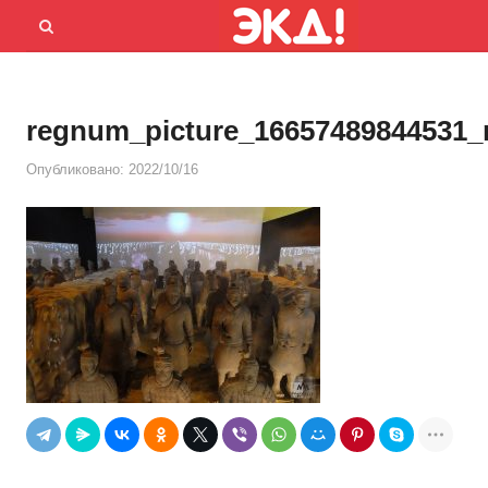
Menu
Открыть
панель
поиска
regnum_picture_16657489844531_
Опубликовано:
2022/10/16