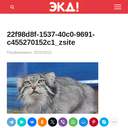
Menu
Открыть
панель
поиска
22f98d8f-1537-40c0-9691-
c455270152c1_zsite
Опубликовано:
2022/10/11