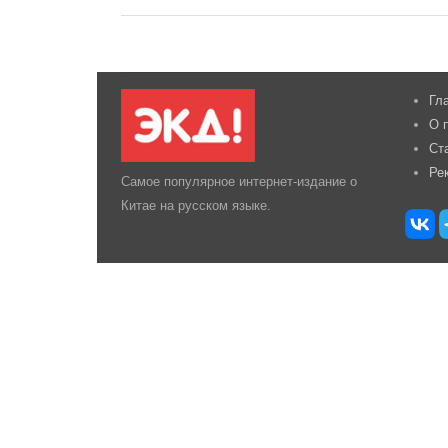
Гл
О 
Ст
Ре
Самое популярное интернет-издание о
Китае на русском языке.