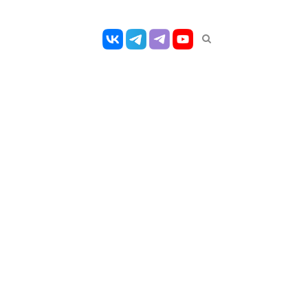
Открыть
панель
поиска