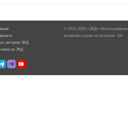
авная
© 2012–2025 «ЭКД!» Использование 
проекте
активной ссылки на источник. 18+
ать автором ЭКД
клама на ЭКД