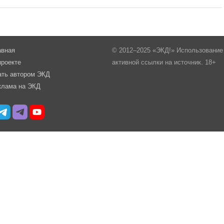
авная
© 2012–2025 «ЭКД!» Использование 
проекте
активной ссылки на источник. 18+
ать автором ЭКД
клама на ЭКД