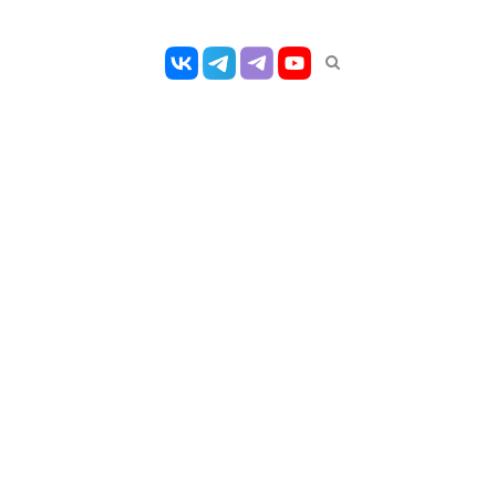
Открыть
панель
поиска