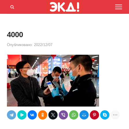
Menu
Открыть
панель
поиска
4000
Опубликовано:
2022/12/07