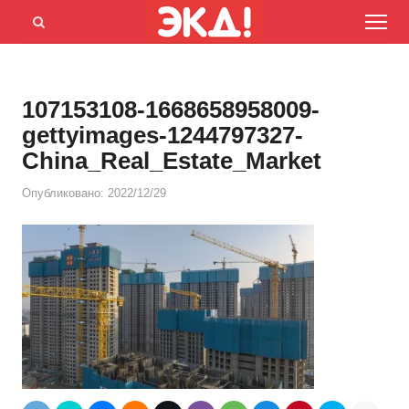
Menu
Открыть
панель
поиска
107153108-1668658958009-
gettyimages-1244797327-
China_Real_Estate_Market
Опубликовано:
2022/12/29