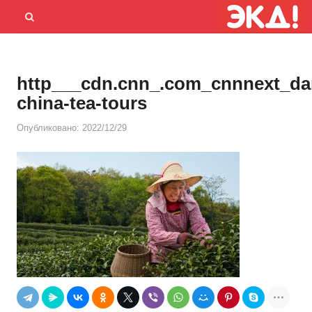
Menu
Открыть
панель
поиска
http___cdn.cnn_.com_cnnnext_da
china-tea-tours
Опубликовано:
2022/12/29