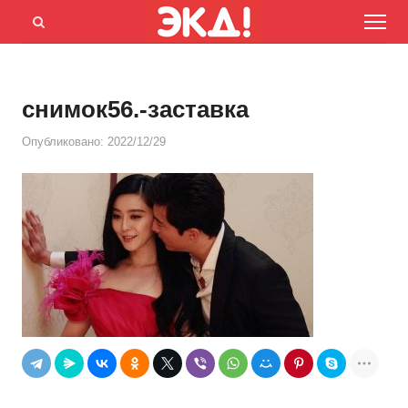
Menu
Открыть
панель
поиска
снимок56.-заставка
Опубликовано:
2022/12/29