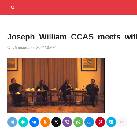
Menu
Открыть
панель
поиска
Joseph_William_CCAS_meets_wit
Опубликовано:
2024/05/02