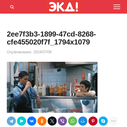
Menu
Открыть
панель
поиска
2ee7f3b3-1899-47cd-8268-
cfe455020f7f_1794x1079
Опубликовано:
2024/07/08