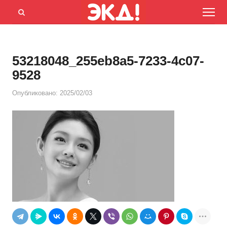
Menu
Открыть
панель
поиска
53218048_255eb8a5-7233-4c07-
9528
Опубликовано:
2025/02/03