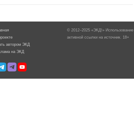
авная
© 2012–2025 «ЭКД!» Использование 
проекте
активной ссылки на источник. 18+
ать автором ЭКД
клама на ЭКД