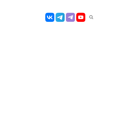
Открыть
панель
поиска