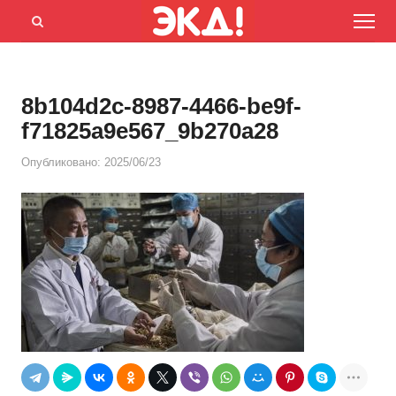
Menu
Открыть
панель
поиска
8b104d2c-8987-4466-be9f-
f71825a9e567_9b270a28
Опубликовано:
2025/06/23