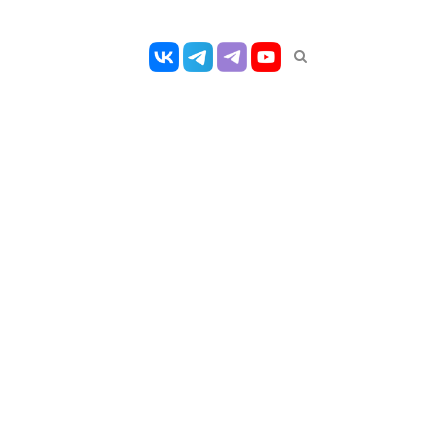
Открыть
панель
поиска