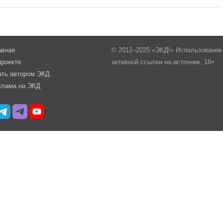
авная
© 2012–2025 «ЭКД!» Использование 
проекте
активной ссылки на источник. 18+
ать автором ЭКД
клама на ЭКД