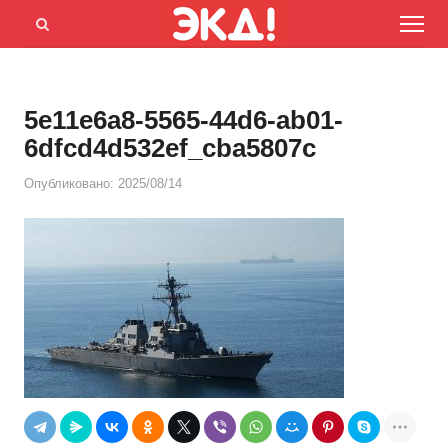
Menu
Открыть
панель
поиска
5e11e6a8-5565-44d6-ab01-
6dfcd4d532ef_cba5807c
Опубликовано:
2025/08/14