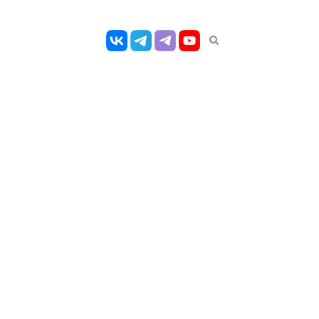
Открыть
панель
поиска