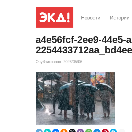
Новости
Истории
a4e56fcf-2ee9-44e5-a
2254433712aa_bd4e
Опубликовано:
2026/05/06