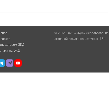
авная
© 2012–2025 «ЭКД!» Использование 
проекте
активной ссылки на источник. 18+
ать автором ЭКД
клама на ЭКД