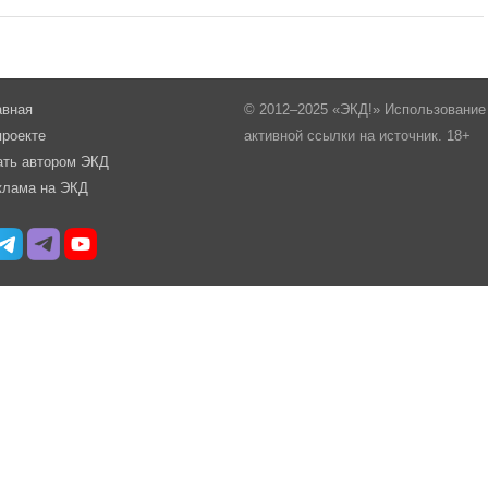
авная
© 2012–2025 «ЭКД!» Использование 
проекте
активной ссылки на источник. 18+
ать автором ЭКД
клама на ЭКД