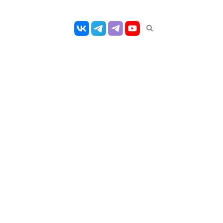
Открыть
панель
поиска