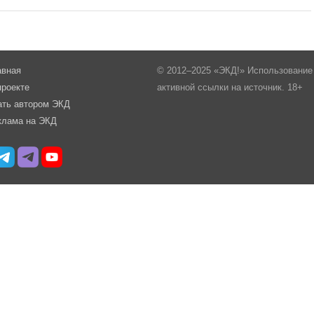
авная
© 2012–2025 «ЭКД!» Использование 
проекте
активной ссылки на источник. 18+
ать автором ЭКД
клама на ЭКД