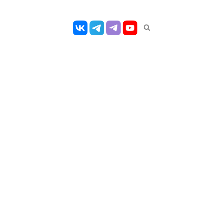
Открыть
панель
поиска