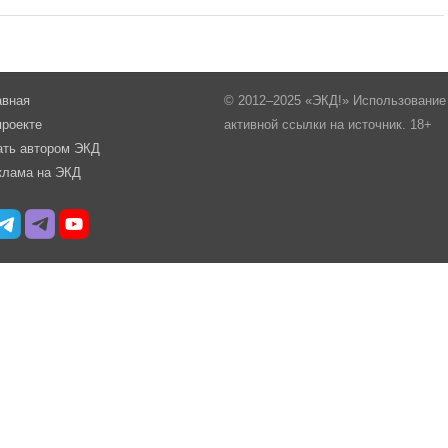
авная
© 2012–2025 «ЭКД!» Использование 
проекте
активной ссылки на источник. 18+
ать автором ЭКД
клама на ЭКД