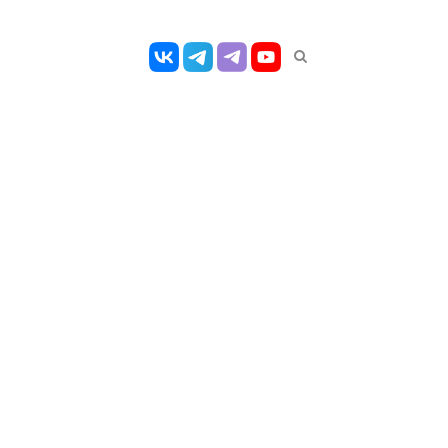
Открыть
панель
поиска