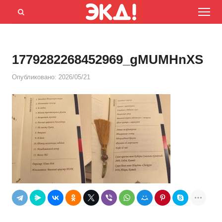
Menu
Открыть
панель
поиска
1779282268452969_gMUMHnXS
Опубликовано:
2026/05/21