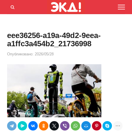
Menu
Открыть
панель
поиска
eee36256-a19a-49d2-9eea-
a1ffc3a454b2_21736998
Опубликовано:
2026/05/28