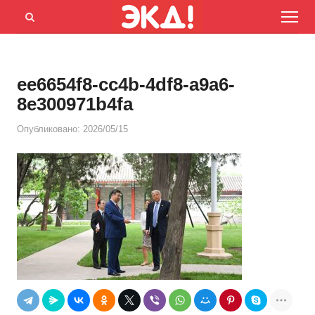
Menu
Открыть
панель
поиска
ee6654f8-cc4b-4df8-a9a6-
8e300971b4fa
Опубликовано:
2026/05/15