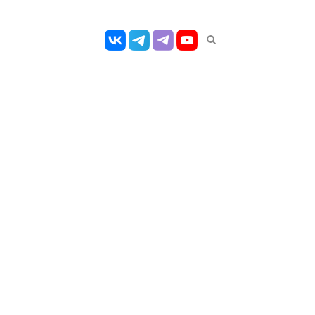
Открыть
панель
поиска