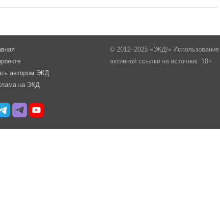
авная
© 2012–2025 «ЭКД!» Использование 
проекте
активной ссылки на источник. 18+
ать автором ЭКД
клама на ЭКД