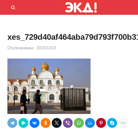
Menu
Открыть
панель
поиска
xes_729d40af464aba79d793f700b3
Опубликовано:
2013/12/23