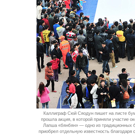
Каллиграф Сюй Сяодун пишет на листе бум
прошла акция, в которой приняли участие ок
Лапша «бянбян» — одно из традиционных б
приобрел отдельную известность благодаря 