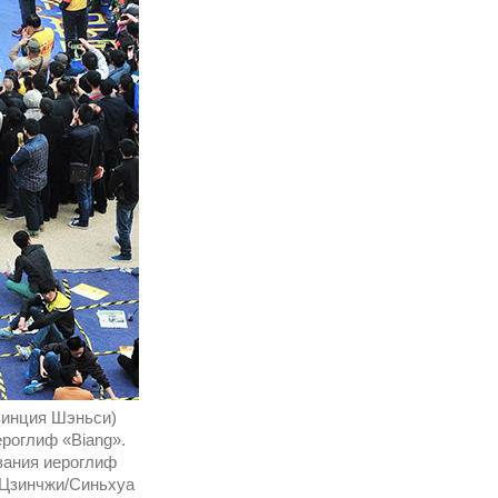
винция Шэньси)
ероглиф «Biang».
вания иероглиф
 Цзинчжи/Синьхуа