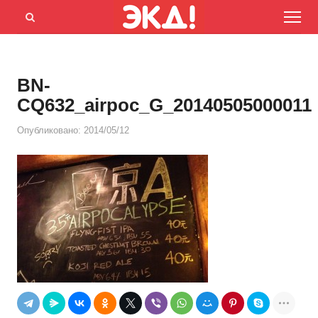
Menu
Открыть
панель
поиска
BN-
CQ632_airpoc_G_20140505000011
Опубликовано:
2014/05/12