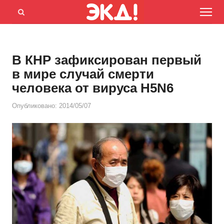
Menu
Открыть
панель
поиска
В КНР зафиксирован первый
в мире случай смерти
человека от вируса H5N6
Опубликовано:
2014/05/07