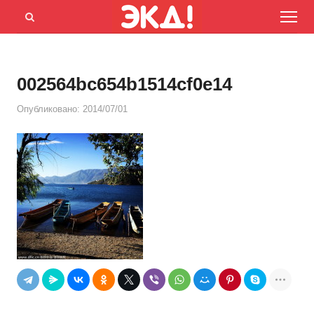
Menu
Открыть
панель
поиска
002564bc654b1514cf0e14
Опубликовано:
2014/07/01