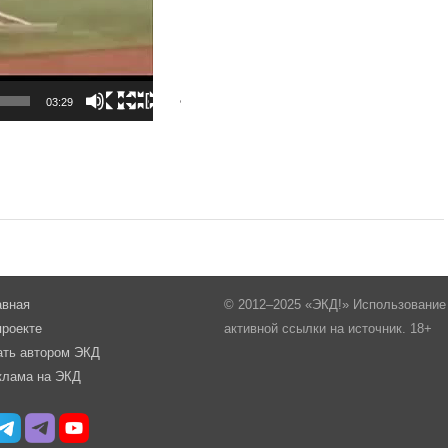
03:29
авная
© 2012–2025 «ЭКД!» Использование 
проекте
активной ссылки на источник. 18+
ать автором ЭКД
клама на ЭКД