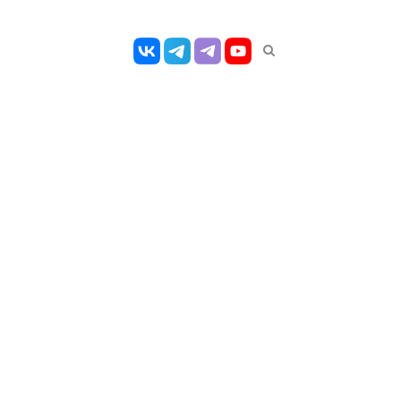
Открыть
панель
поиска