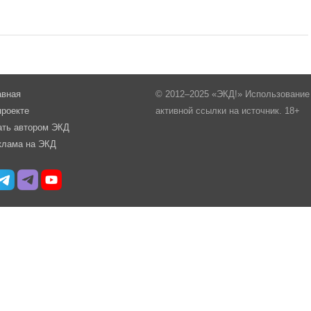
авная
© 2012–2025 «ЭКД!» Использование 
проекте
активной ссылки на источник. 18+
ать автором ЭКД
клама на ЭКД