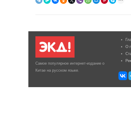
Гл
О 
Ст
Ре
Самое популярное интернет-издание о
Китае на русском языке.