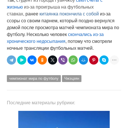
Так,
студент из города Гуанчжоу
свел счеты с
жизнью
из-за проигрыша на футбольных
ставках,
ранее
китаянка покончила с собой
из-за
ссоры со своим парнем, который поздно вернулся
домой после просмотра матчей чемпионата мира по
футболу. Несколько человек
скончались из-за
хронического недосыпания
, потому что смотрели
ночные трансляции футбольных матчей.
чемпионат мира по футболу
Чжэцзян
Последние материалы рубрики: