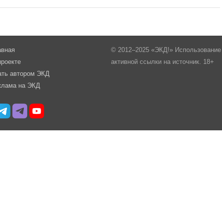
авная
© 2012–2025 «ЭКД!» Использование 
проекте
активной ссылки на источник. 18+
ать автором ЭКД
клама на ЭКД