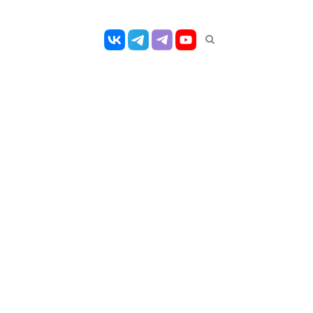
Открыть
панель
поиска