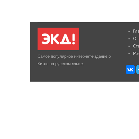
Гл
О 
Ст
Ре
Самое популярное интернет-издание о
Китае на русском языке.