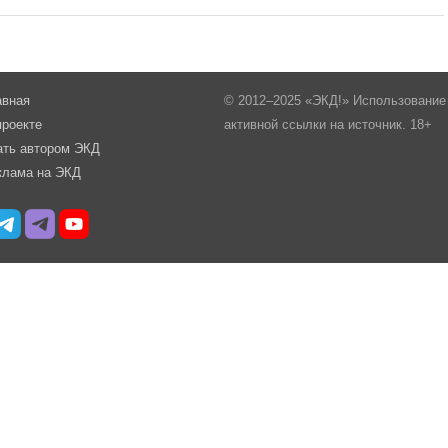
авная
© 2012–2025 «ЭКД!» Использование 
проекте
активной ссылки на источник. 18+
ать автором ЭКД
клама на ЭКД