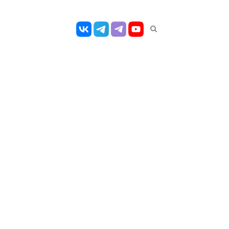
Открыть
панель
поиска