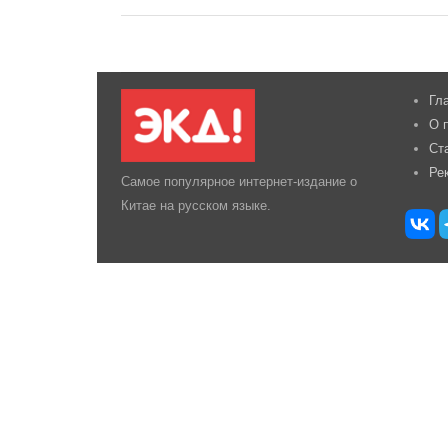
Гл
О 
Ст
Ре
Самое популярное интернет-издание о
Китае на русском языке.