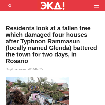
Menu
Открыть
панель
поиска
Residents look at a fallen tree
which damaged four houses
after Typhoon Rammasun
(locally named Glenda) battered
the town for two days, in
Rosario
Опубликовано:
2014/07/25