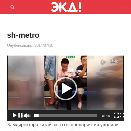
Menu
Открыть
панель
поиска
sh-metro
Опубликовано:
2014/07/10
Видеоплеер
00:00
01:06
Замдиректора китайского госпредприятия уволили