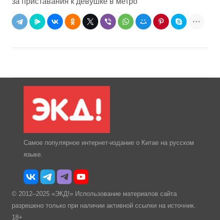
за приставания к девушке в метро
Самое популярное интернет-издание о Китае на русском
языке.
© 2012–2025 «ЭКД!» Использование материалов сайта
разрешено только при наличии активной ссылки на источник.
18+