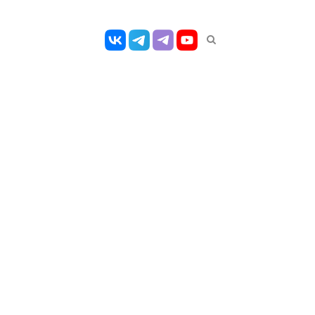
Открыть
панель
поиска