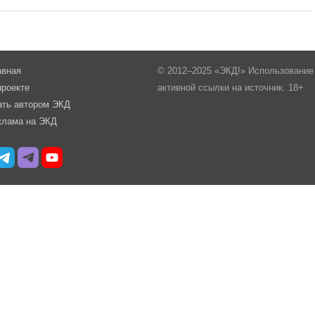
авная
© 2012–2025 «ЭКД!» Использование 
проекте
активной ссылки на источник. 18+
ать автором ЭКД
клама на ЭКД