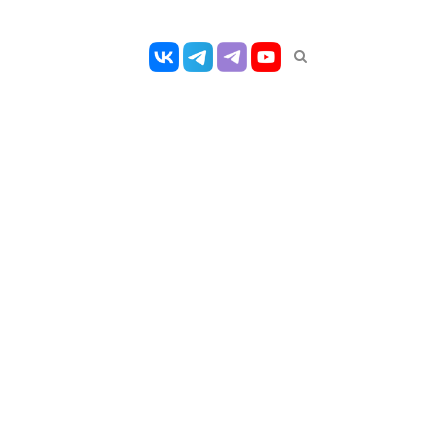
Открыть
панель
поиска