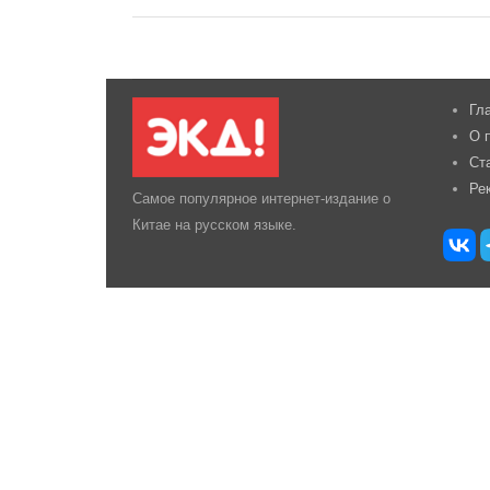
Гл
О 
Ст
Ре
Самое популярное интернет-издание о
Китае на русском языке.