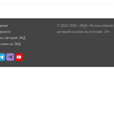
авная
© 2012–2025 «ЭКД!» Использование 
проекте
активной ссылки на источник. 18+
ать автором ЭКД
клама на ЭКД