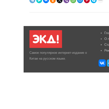
Гл
О 
Ст
Ре
Самое популярное интернет-издание о
Китае на русском языке.