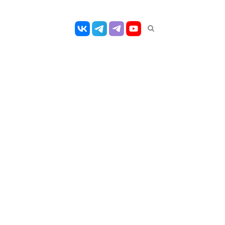
Открыть
панель
поиска