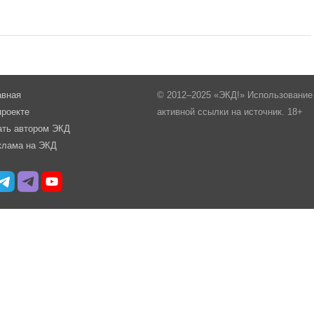
авная
© 2012–2025 «ЭКД!» Использование 
проекте
активной ссылки на источник. 18+
ать автором ЭКД
клама на ЭКД