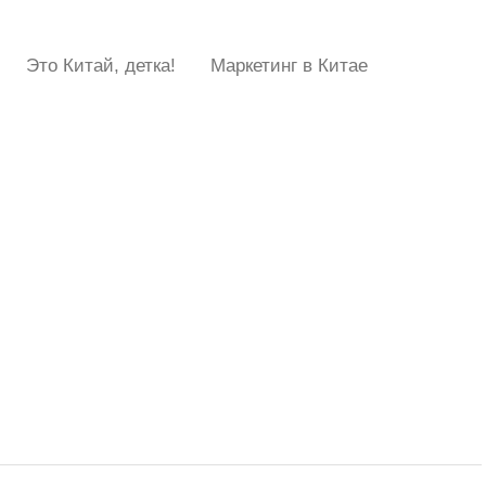
Это Китай, детка!
Маркетинг в Китае