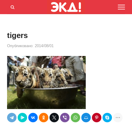
Menu
Открыть
панель
поиска
tigers
Опубликовано:
2014/08/01