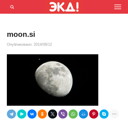
Menu
Открыть
панель
поиска
moon.si
Опубликовано:
2014/08/12