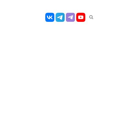
Открыть
панель
поиска