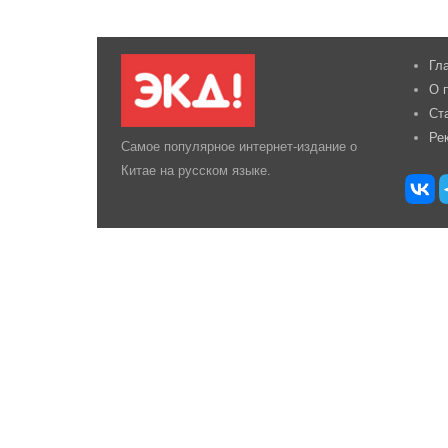
Гл
О 
Ст
Ре
Самое популярное интернет-издание о
Китае на русском языке.