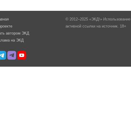
авная
© 2012–2025 «ЭКД!» Использование 
проекте
активной ссылки на источник. 18+
ать автором ЭКД
клама на ЭКД