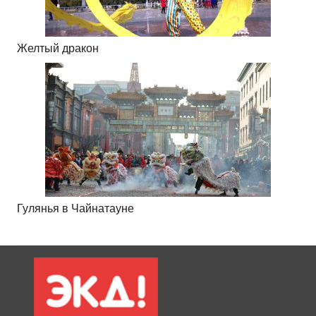
Желтый дракон
Гулянья в Чайнатауне