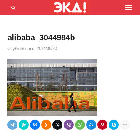
Menu
Открыть
панель
поиска
alibaba_3044984b
Опубликовано:
2014/09/20