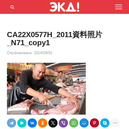
Menu
Открыть
панель
поиска
CA22X0577H_2011資料照片
_N71_copy1
Опубликовано:
2014/09/01