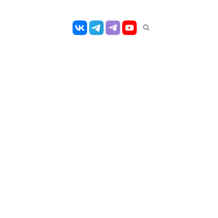
Открыть
панель
поиска