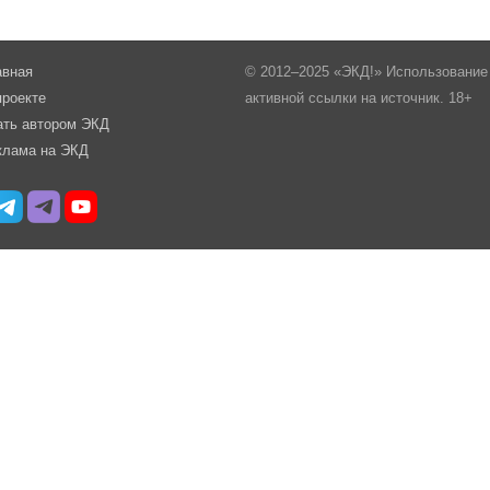
авная
© 2012–2025 «ЭКД!» Использование 
проекте
активной ссылки на источник. 18+
ать автором ЭКД
клама на ЭКД