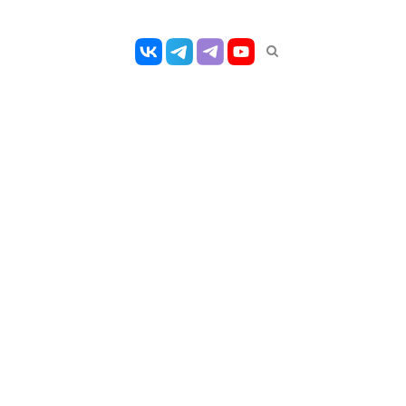
Открыть
панель
поиска