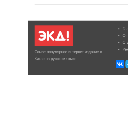
Гл
О 
Ст
Ре
Самое популярное интернет-издание о
Китае на русском языке.