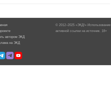
авная
© 2012–2025 «ЭКД!» Использование 
проекте
активной ссылки на источник. 18+
ать автором ЭКД
клама на ЭКД