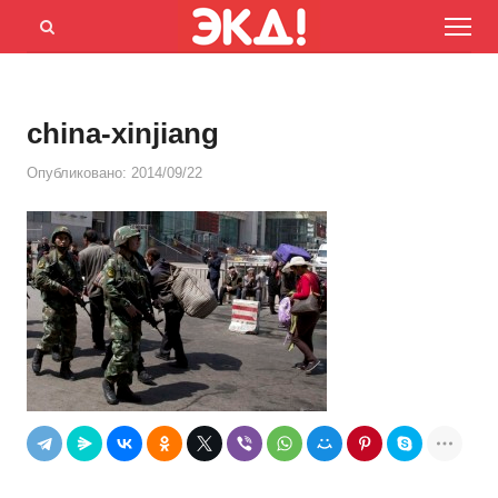
Menu
Открыть
панель
поиска
china-xinjiang
Опубликовано:
2014/09/22