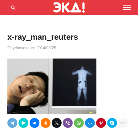
Menu
Открыть
панель
поиска
x-ray_man_reuters
Опубликовано:
2014/09/25