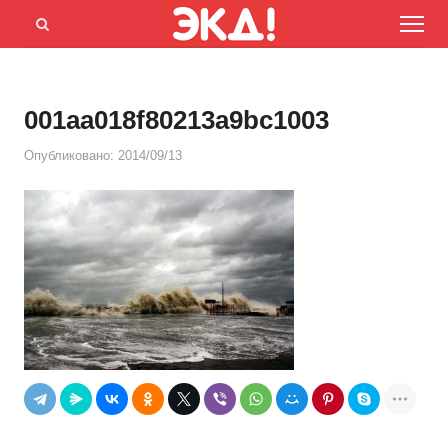
Menu
Открыть
панель
поиска
001aa018f80213a9bc1003
Опубликовано:
2014/09/13